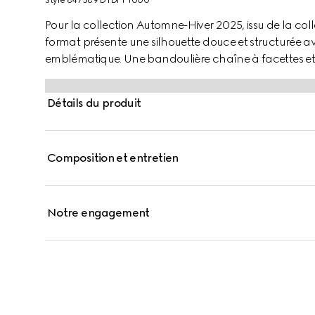
Style ‎847589 DTDFT 1000
Pour la collection Automne-Hiver 2025, issu de la co
format présente une silhouette douce et structurée a
emblématique. Une bandoulière chaîne à facettes et 
tandis qu’une poche plate en cuir vient orner l’intérieu
Détails du produit
Composition et entretien
Notre engagement