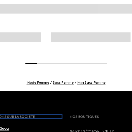
Mode Femme
Sacs Femme
Mini Sacs Femme
NS SUR LA SOCIETE
NOS BOUTIQUES
Gucci
PAYS/RÉGION, VILLE