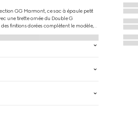
llection GG Marmont, ce sac à épaule petit
vec une tirette ornée du Double G
des finitions dorées complètent le modèle,
r.