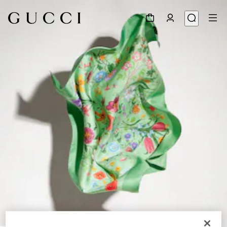
1
/
3