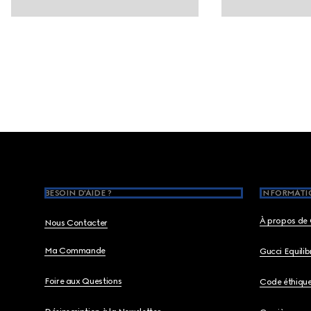
Footer
BESOIN D'AIDE ?
INFORMATIO
À propos de 
Nous Contacter
Ma Commande
Gucci Equili
Foire aux Questions
Code éthiqu