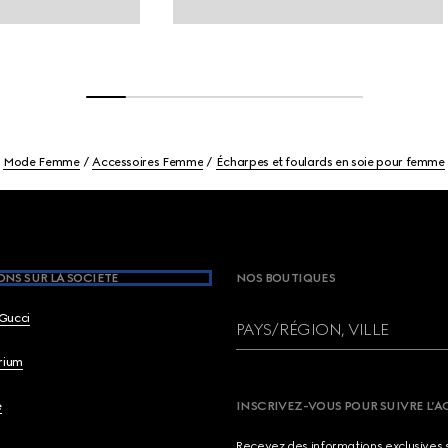
Mode Femme
Accessoires Femme
Écharpes et foulards en soie pour femme
NS SUR LA SOCIETE
NOS BOUTIQUES
Gucci
PAYS/RÉGION, VILLE
brium
e
INSCRIVEZ-VOUS POUR SUIVRE L’A
Recevez des informations exclusives 