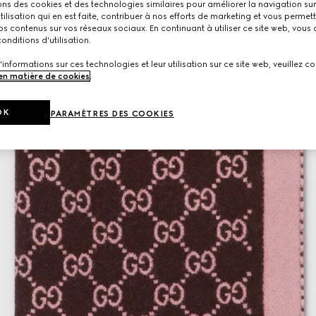
ons des cookies et des technologies similaires pour améliorer la navigation sur 
utilisation qui en est faite, contribuer à nos efforts de marketing et vous permet
s contenus sur vos réseaux sociaux. En continuant à utiliser ce site web, vous
onditions d'utilisation.
'informations sur ces technologies et leur utilisation sur ce site web, veuillez co
 en matière de cookies
.
OK
PARAMÈTRES DES COOKIES