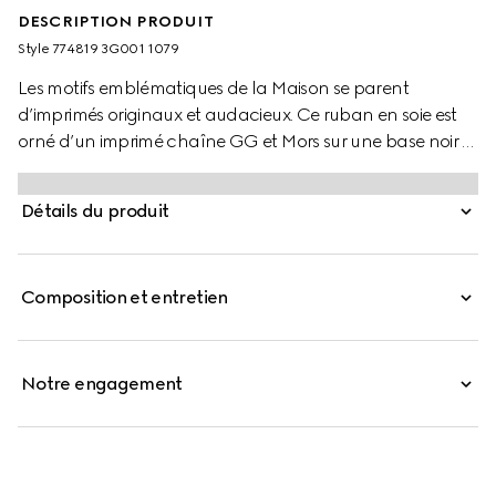
DESCRIPTION PRODUIT
Style ‎774819 3G001 1079
Les motifs emblématiques de la Maison se parent
d’imprimés originaux et audacieux. Ce ruban en soie est
orné d’un imprimé chaîne GG et Mors sur une base noir et
beige, illustrant les inspirations Gucci du monde équestre.
Détails du produit
Composition et entretien
Notre engagement