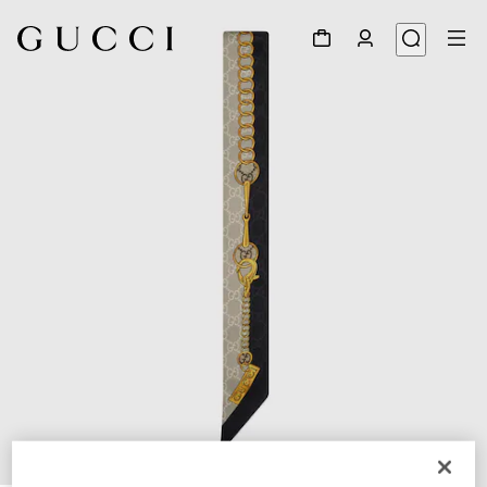
1
/
3