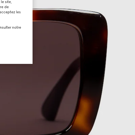
le site,
tre de
 acceptez les
nsulter notre