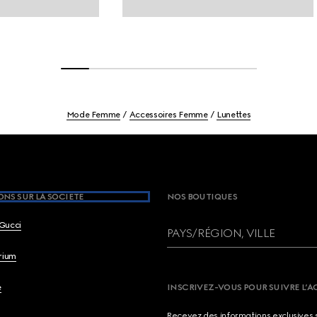
Mode Femme
Accessoires Femme
Lunettes
NS SUR LA SOCIETE
NOS BOUTIQUES
Gucci
PAYS/RÉGION, VILLE
brium
e
INSCRIVEZ-VOUS POUR SUIVRE L’A
Recevez des informations exclusives 