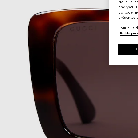
Nous utilis
analyser l'
partager no
présentes c
Pour plus d
Politique