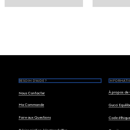
Footer
BESOIN D'AIDE ?
INFORMATIO
À propos de 
Nous Contacter
Ma Commande
Gucci Equili
Foire aux Questions
Code éthiqu