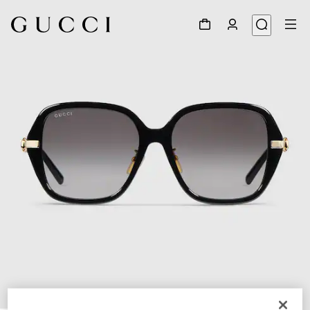
1
/
4