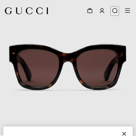
1
/
3