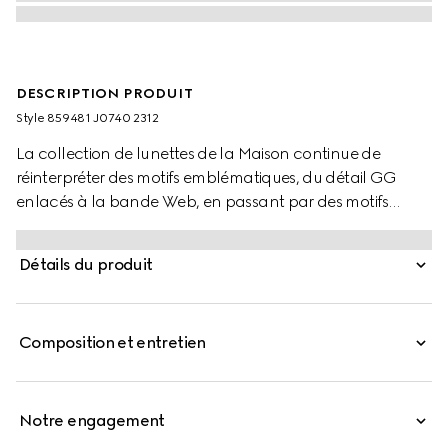
DESCRIPTION PRODUIT
Style ‎859481 J0740 2312
La collection de lunettes de la Maison continue de
réinterpréter des motifs emblématiques, du détail GG
enlacés à la bande Web, en passant par des motifs
d’inspiration bambou, le détail Mors et des inspirations
équestres, sublimés par des matériaux somptueux, un
Détails du produit
savoir-faire d’exception et des nuances renouvelées. Ces
lunettes de soleil à monture carrée sont proposées en
acétate brillant coloris écaille de tortue marron clair
Composition et entretien
tacheté avec une monture aux contours sculptés et un
détail Double G sur les branches.
Notre engagement