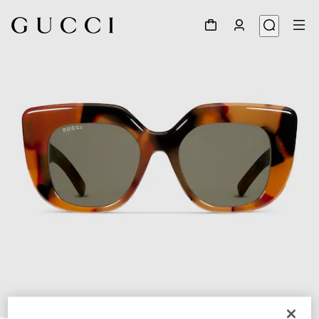
1
/
4