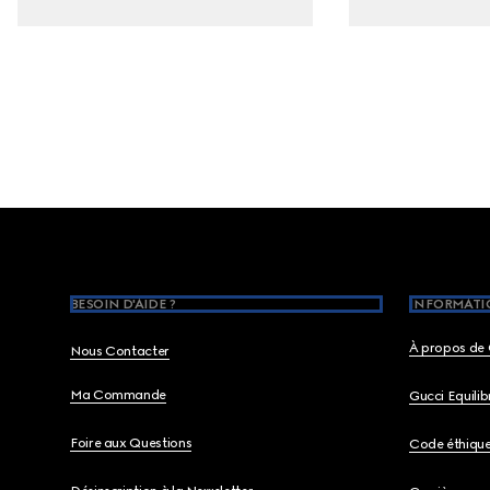
Footer
BESOIN D'AIDE ?
INFORMATIO
À propos de 
Nous Contacter
Ma Commande
Gucci Equili
Foire aux Questions
Code éthiqu