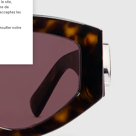
le site,
tre de
 acceptez les
nsulter notre