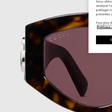
Nous utilis
analyser l'
partager no
présentes c
Pour plus d
Politique