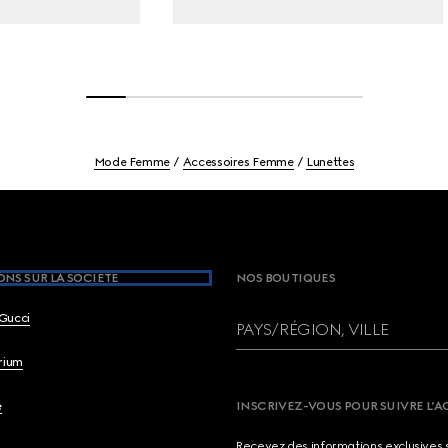
Mode Femme
Accessoires Femme
Lunettes
NS SUR LA SOCIETE
NOS BOUTIQUES
Gucci
PAYS/RÉGION, VILLE
brium
e
INSCRIVEZ-VOUS POUR SUIVRE L’A
Recevez des informations exclusives 