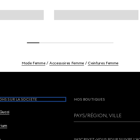
Mode Femme
Accessoires Femme
Ceintures Femme
NS SUR LA SOCIETE
NOS BOUTIQUES
Gucci
PAYS/RÉGION, VILLE
brium
e
INSCRIVEZ-VOUS POUR SUIVRE L’A