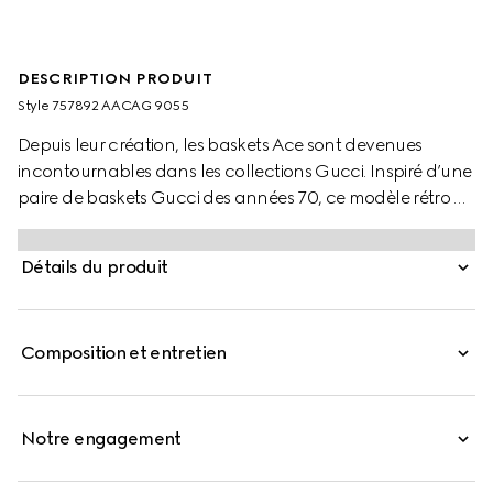
DESCRIPTION PRODUIT
Style ‎757892 AACAG 9055
Depuis leur création, les baskets Ace sont devenues
incontournables dans les collections Gucci. Inspiré d’une
paire de baskets Gucci des années 70, ce modèle rétro ne
cesse d’être réinterprété dans l’univers éclectique de la
Maison. La silhouette basse s’habille d’un cuir blanc et est
Détails du produit
caractérisée par la bande Web vert et rouge.
Composition et entretien
Notre engagement