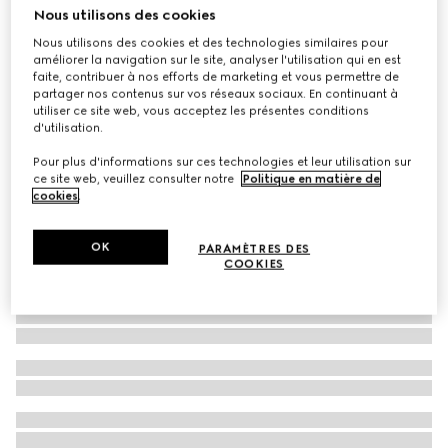
Nous utilisons des cookies
Virtual Try-On
Baskets Gucci Ace avec bande Web pour homme
Nous utilisons des cookies et des technologies similaires pour
améliorer la navigation sur le site, analyser l'utilisation qui en est
CA$1,080
faite, contribuer à nos efforts de marketing et vous permettre de
partager nos contenus sur vos réseaux sociaux. En continuant à
utiliser ce site web, vous acceptez les présentes conditions
d'utilisation.
Pour plus d'informations sur ces technologies et leur utilisation sur
ce site web, veuillez consulter notre
Politique en matière de
cookies
.
OK
PARAMÈTRES DES
COOKIES