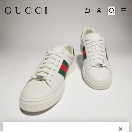
1
/
8