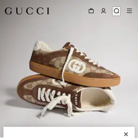
1
/
9