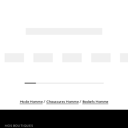
Mode Homme
Chaussures Homme
Baskets Homme
Footer
NOS BOUTIQUES