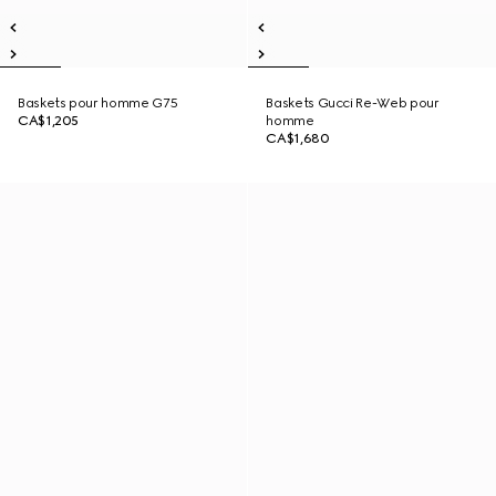
Baskets pour homme G75
Baskets Gucci Re-Web pour
CA$1,205
homme
CA$1,680