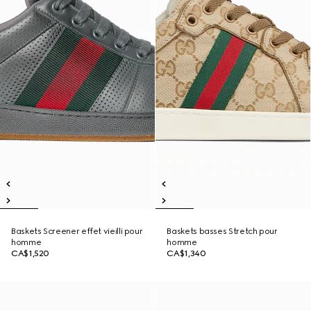
Baskets Screener effet vieilli pour
Baskets basses Stretch pour
homme
homme
CA$1,520
CA$1,340