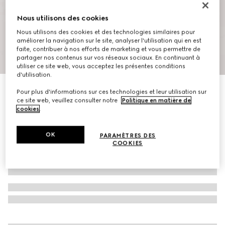
Nous utilisons des cookies
Nous utilisons des cookies et des technologies similaires pour
améliorer la navigation sur le site, analyser l'utilisation qui en est
faite, contribuer à nos efforts de marketing et vous permettre de
1
/
10
partager nos contenus sur vos réseaux sociaux. En continuant à
utiliser ce site web, vous acceptez les présentes conditions
d'utilisation.
Mules Riviera pour homme
Pour plus d'informations sur ces technologies et leur utilisation sur
CA$975
ce site web, veuillez consulter notre
Politique en matière de
cookies
.
OK
PARAMÈTRES DES
COOKIES