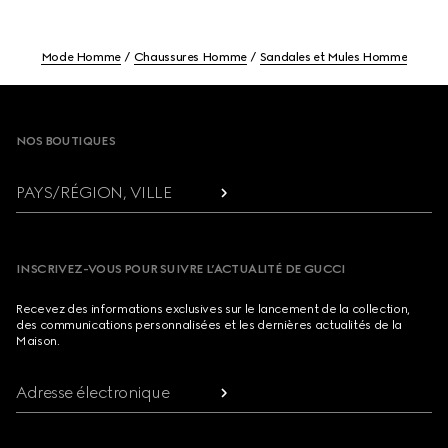
Mode Homme
Chaussures Homme
Sandales et Mules Homme
Footer
NOS BOUTIQUES
PAYS/RÉGION, VILLE
INSCRIVEZ-VOUS POUR SUIVRE L’ACTUALITÉ DE GUCCI
Recevez des informations exclusives sur le lancement de la collection,
des communications personnalisées et les dernières actualités de la
Maison.
Adresse électronique