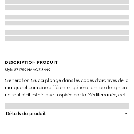
DESCRIPTION PRODUIT
Style ‎871759 HAAOZ 8449
Generation Gucci plonge dans les codes d'archives de la
marque et combine différentes générations de design en
un seul récit esthétique. Inspirée par la Méditerranée, cette
mule présente un détail Double G en métal sur les larges
brides élastiques qui offrent un ajustement parfait.
Détails du produit
Complétée par une semelle intérieure en cuir GG
embossé, ce style mêle le style signature à une aisance
sans effort.