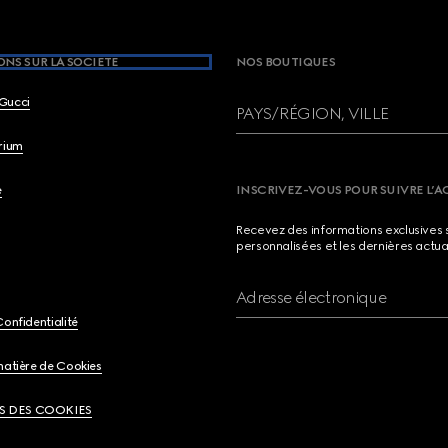
NS SUR LA SOCIETE
NOS BOUTIQUES
Gucci
PAYS/RÉGION, VILLE
brium
e
INSCRIVEZ-VOUS POUR SUIVRE L’A
Recevez des informations exclusives 
personnalisées et les dernières actua
Adresse électronique
Confidentialité
matière de Cookies
S DES COOKIES