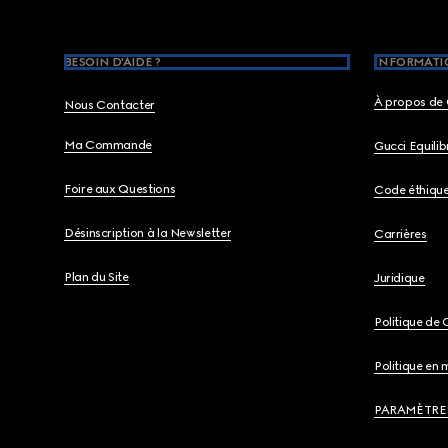
BESOIN D'AIDE ?
INFORMATIO
À propos de 
Nous Contacter
Ma Commande
Gucci Equili
Foire aux Questions
Code éthiqu
Désinscription à la Newsletter
Carrières
Plan du Site
Juridique
Politique de 
Politique en 
PARAMÈTRE