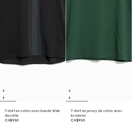
T-shirt en coton avec bande Web
T-shirt en jersey de coton avec
discrète
broderie
CA$950
CA$950