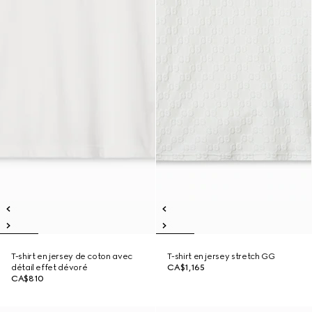
T-shirt en jersey de coton avec
T-shirt en jersey stretch GG
détail effet dévoré
CA$1,165
CA$810