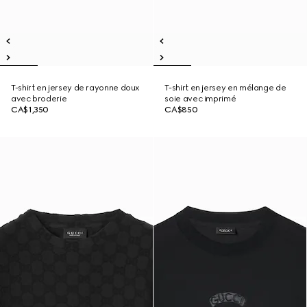
T-shirt en jersey de rayonne doux
T-shirt en jersey en mélange de
avec broderie
soie avec imprimé
CA$1,350
CA$850