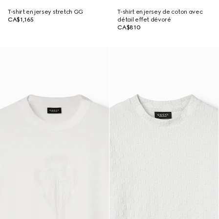
T-shirt en jersey stretch GG
T-shirt en jersey de coton avec
CA$1,165
détail effet dévoré
CA$810