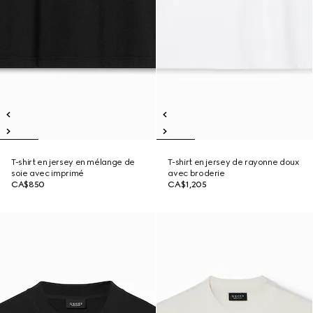
T-shirt en jersey en mélange de
T-shirt en jersey de rayonne doux
soie avec imprimé
avec broderie
CA$850
CA$1,205