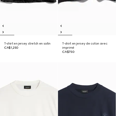
T-shirt en jersey stretch en satin
T-shirt en jersey de coton avec
CA$1,250
imprimé
CA$750