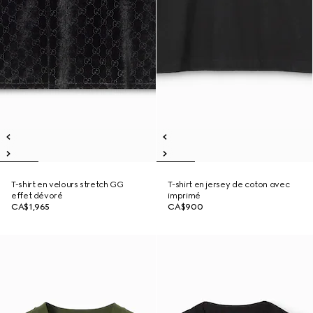
T-shirt en velours stretch GG
T-shirt en jersey de coton avec
effet dévoré
imprimé
CA$1,965
CA$900