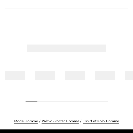
Mode Homme
Prêt-à-Porter Homme
Tshirt et Polo Homme
Footer