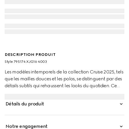
DESCRIPTION PRODUIT
Style ‎795174 XJG16 4003
Les modèles intemporels de la collection Cruise 2025, tels
que les mailles douces et les polos, se distinguent par des
détails subtils qui rehaussent les looks du quotidien. Ce
polo coupe regular en piqué de coton stretch est
souligné par une broderie Double G.
Détails du produit
Notre engagement