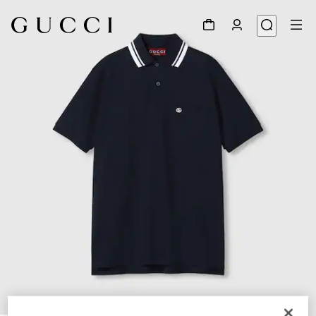
1
/
7