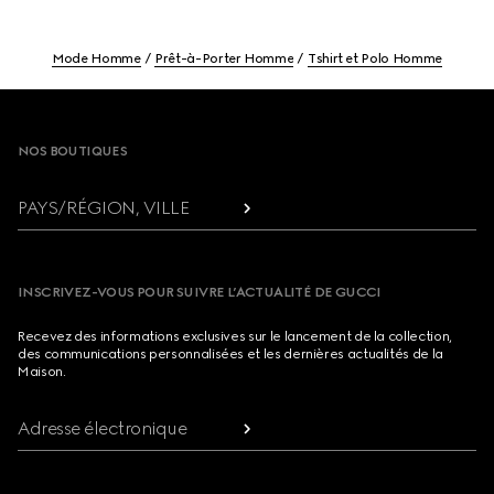
Mode Homme
Prêt-à-Porter Homme
Tshirt et Polo Homme
Footer
NOS BOUTIQUES
PAYS/RÉGION, VILLE
INSCRIVEZ-VOUS POUR SUIVRE L’ACTUALITÉ DE GUCCI
Recevez des informations exclusives sur le lancement de la collection,
des communications personnalisées et les dernières actualités de la
Maison.
Adresse électronique