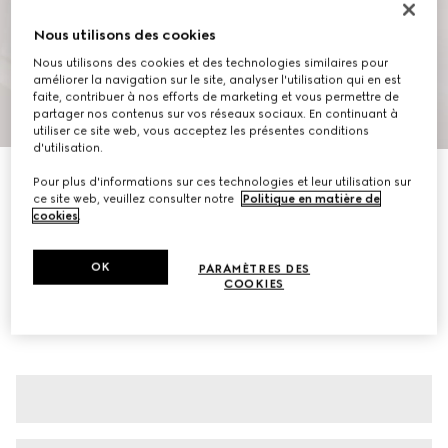
Nous utilisons des cookies
Nous utilisons des cookies et des technologies similaires pour
améliorer la navigation sur le site, analyser l'utilisation qui en est
faite, contribuer à nos efforts de marketing et vous permettre de
partager nos contenus sur vos réseaux sociaux. En continuant à
1
/
6
utiliser ce site web, vous acceptez les présentes conditions
d'utilisation.
Polo en jersey de coton piqué
Pour plus d'informations sur ces technologies et leur utilisation sur
CA$1,050
ce site web, veuillez consulter notre
Politique en matière de
cookies
.
Déclinaisons
blanc
OK
PARAMÈTRES DES
COOKIES