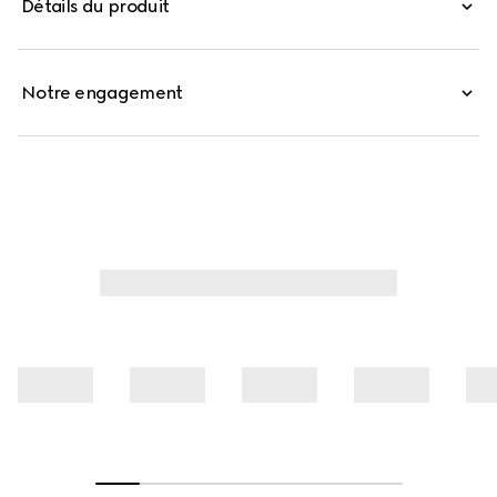
Détails du produit
raffinées et des détails contemporains. Confectionné en
piqué de jersey de coton, ce polo se distingue par un col
orné d'une finition à bande Web.
Notre engagement