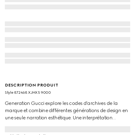
DESCRIPTION PRODUIT
Style ‎872468 XJHX5 9000
Generation Gucci explore les codes d'archives de la
marque et combine différentes générations de design en
une seule narration esthétique. Une interprétation
moderne de la bande Web embellit des vêtements prêt-
à-porter essentiels qui mettent en valeur des textures