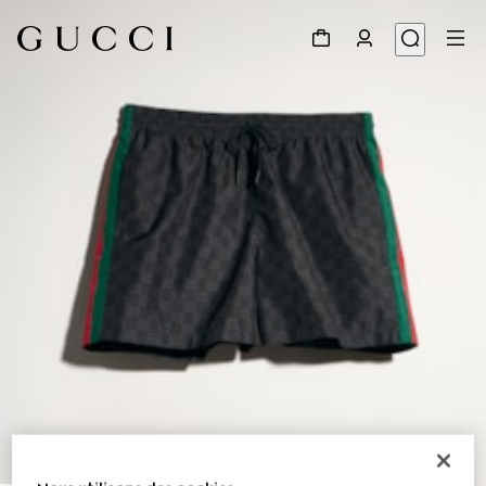
1
/
4