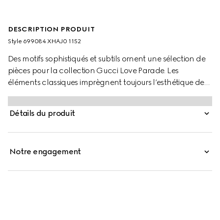
DESCRIPTION PRODUIT
Style ‎699084 XHAJ0 1152
Des motifs sophistiqués et subtils ornent une sélection de
pièces pour la collection Gucci Love Parade. Les
éléments classiques imprègnent toujours l’esthétique de
la Maison, se mêlant harmonieusement au style
contemporain pour créer une garde-robe modernisée,
Détails du produit
mais jamais démodée. Ce short en nylon présente un
imprimé GG sur toute la surface et une taille élastique.
Notre engagement