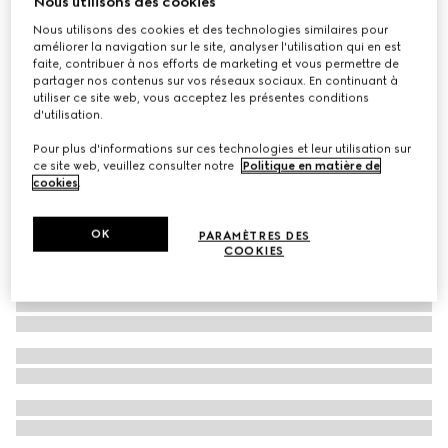
Nous utilisons des cookies
Short de bain en nylon à imprimé GG
Nous utilisons des cookies et des technologies similaires pour
améliorer la navigation sur le site, analyser l'utilisation qui en est
CA$1,200
faite, contribuer à nos efforts de marketing et vous permettre de
partager nos contenus sur vos réseaux sociaux. En continuant à
utiliser ce site web, vous acceptez les présentes conditions
d'utilisation.
Pour plus d'informations sur ces technologies et leur utilisation sur
ce site web, veuillez consulter notre
Politique en matière de
cookies
.
OK
PARAMÈTRES DES
COOKIES