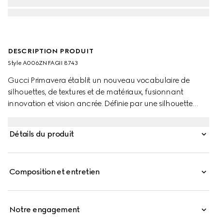
DESCRIPTION PRODUIT
Style ‎A006ZN FAGII 8743
Gucci Primavera établit un nouveau vocabulaire de
silhouettes, de textures et de matériaux, fusionnant
innovation et vision ancrée. Définie par une silhouette
doucement structurée, la ligne Gucci Essence Classic
exprime une attitude sans effort, en mouvement.
Détails du produit
Confectionné en toile GG enduite avec des finitions ton
sur ton qui rehaussent sa finition raffinée, ce style
présente une bandoulière ajustable et amovible pour un
Composition et entretien
porté épaule ou croisé polyvalent.
Notre engagement