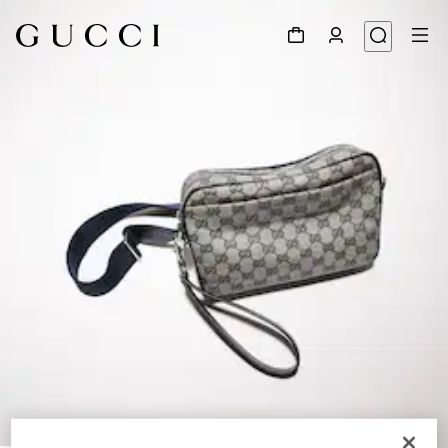
1
/
9