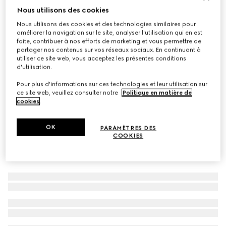
Nous utilisons des cookies
À personnaliser avec vos initiales
Sac bandoulière Gucci Essence Classic petit format
Nous utilisons des cookies et des technologies similaires pour
CA$2,455
améliorer la navigation sur le site, analyser l'utilisation qui en est
faite, contribuer à nos efforts de marketing et vous permettre de
Déclinaisons
toile GG bleue
partager nos contenus sur vos réseaux sociaux. En continuant à
utiliser ce site web, vous acceptez les présentes conditions
d'utilisation.
Pour plus d'informations sur ces technologies et leur utilisation sur
ce site web, veuillez consulter notre
Politique en matière de
cookies
.
OK
PARAMÈTRES DES
COOKIES