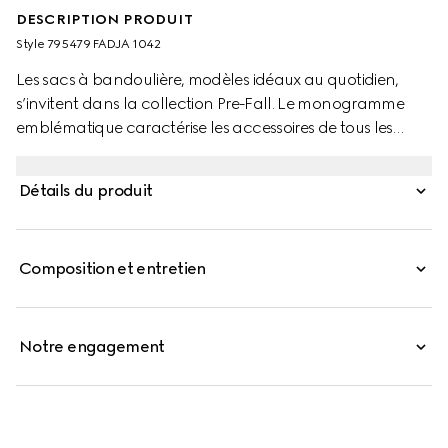
DESCRIPTION PRODUIT
Style ‎795479 FADJA 1042
Les sacs à bandoulière, modèles idéaux au quotidien,
s’invitent dans la collection Pre-Fall. Le monogramme
emblématique caractérise les accessoires de tous les
jours, pour une sélection constituée de pièces
fonctionnelles revisitées d’une touche moderne. La toile
Détails du produit
GG Supreme est ici déclinée en noir, tandis que la
bandoulière bande Web apporte une pointe de couleur
à ce sac à bandoulière.
Composition et entretien
Notre engagement