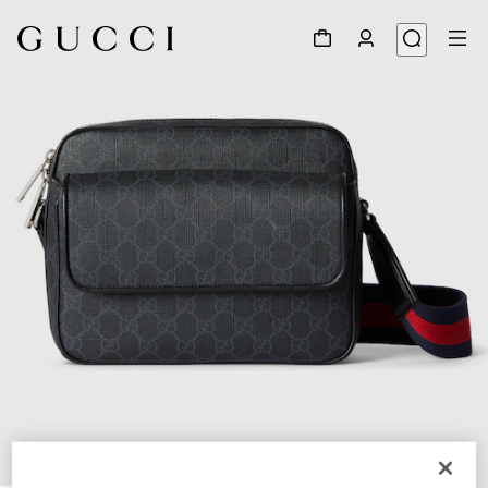
1
/
8