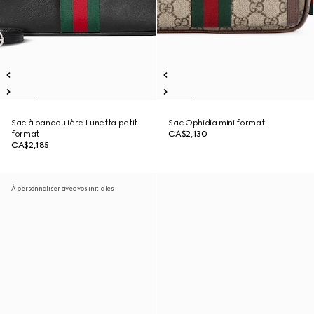
Sac à bandoulière Lunetta petit
Sac Ophidia mini format
format
CA$2,130
CA$2,185
À personnaliser avec vos initiales