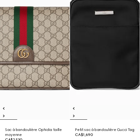
Sac à bandoulière Ophidia taille
Petit sac à bandoulière Gucci Tag
moyenne
CA$1,690
CA$2,530