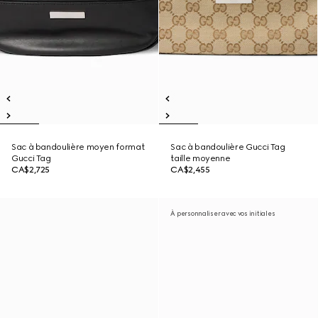
Sac à bandoulière moyen format
Sac à bandoulière Gucci Tag
Gucci Tag
taille moyenne
CA$2,725
CA$2,455
À personnaliser avec vos initiales