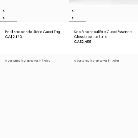
Petit sac bandoulière Gucci Tag
Sac à bandoulière Gucci Essence
CA$2,140
Classic petite taille
CA$2,455
À personnaliser avec vos initiales
À personnaliser avec vos initiales