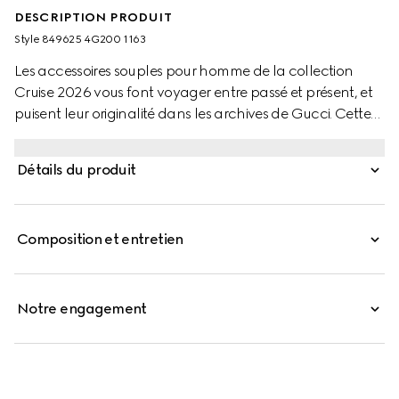
DESCRIPTION PRODUIT
Style ‎849625 4G200 1163
Les accessoires souples pour homme de la collection
Cruise 2026 vous font voyager entre passé et présent, et
puisent leur originalité dans les archives de Gucci. Cette
écharpe douce en jacquard de laine GG est rehaussée
de finitions à franges.
Détails du produit
Composition et entretien
Notre engagement