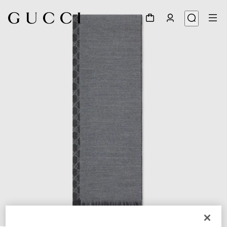
1
/
4