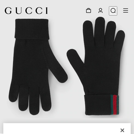
1
/
3