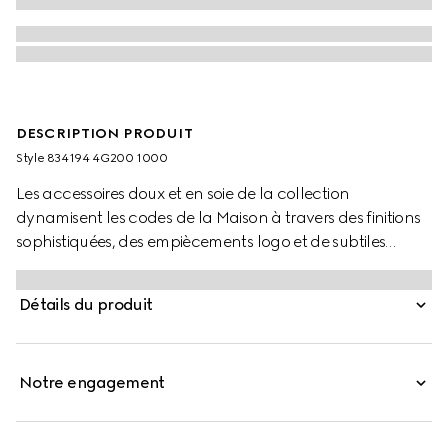
DESCRIPTION PRODUIT
Style ‎834194 4G200 1000
Les accessoires doux et en soie de la collection
dynamisent les codes de la Maison à travers des finitions
sophistiquées, des empiècements logo et de subtiles
broderies. Ces gants sont confectionnés en laine avec un
détail bande Web vert et rouge.
Détails du produit
Notre engagement