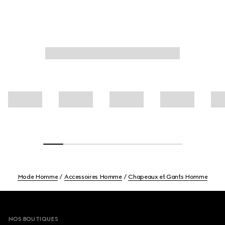
Mode Homme
Accessoires Homme
Chapeaux et Gants Homme
Footer
NOS BOUTIQUES