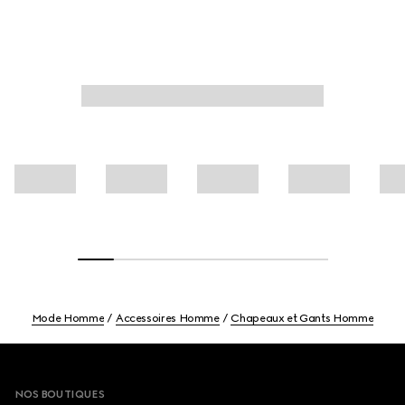
Mode Homme
Accessoires Homme
Chapeaux et Gants Homme
Footer
NOS BOUTIQUES