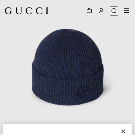
1
/
4