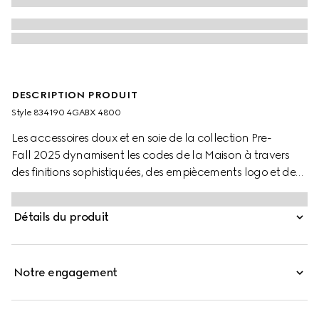
DESCRIPTION PRODUIT
Style ‎834190 4GABX 4800
Les accessoires doux et en soie de la collection Pre-
Fall 2025 dynamisent les codes de la Maison à travers
des finitions sophistiquées, des empiècements logo et de
subtiles broderies. Ce bonnet est confectionné en
cachemire bleu foncé avec un empiècement Double G
Détails du produit
en cuir.
Notre engagement