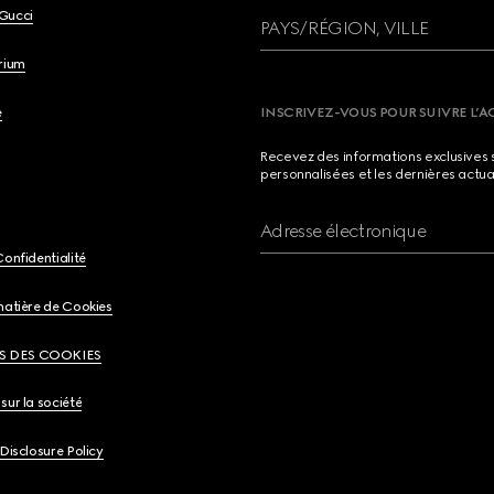
Gucci
PAYS/RÉGION, VILLE
brium
e
INSCRIVEZ-VOUS POUR SUIVRE L’A
Recevez des informations exclusives 
personnalisées et les dernières actua
Adresse électronique
Confidentialité
matière de Cookies
S DES COOKIES
sur la société
 Disclosure Policy