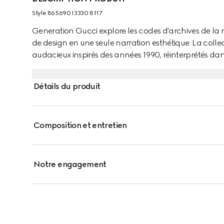
Style ‎865690 I3330 8117
Generation Gucci explore les codes d'archives de la
de design en une seule narration esthétique. La colle
audacieux inspirés des années 1990, réinterprétés d
logo Gucci gravé définit ces lunettes de soleil à mont
Détails du produit
Composition et entretien
Notre engagement