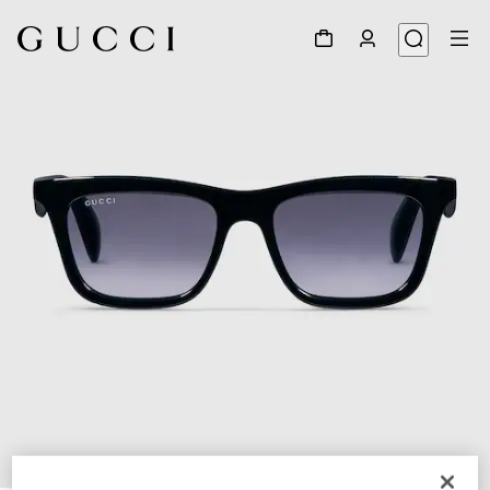
1
/
4