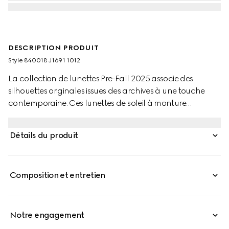
DESCRIPTION PRODUIT
Style ‎840018 J1691 1012
La collection de lunettes Pre-Fall 2025 associe des
silhouettes originales issues des archives à une touche
contemporaine. Ces lunettes de soleil à monture
rectangulaire révèlent des verres en dégradé de gris
foncé et un subtil logo Gucci sur les branches.
Détails du produit
Composition et entretien
Notre engagement