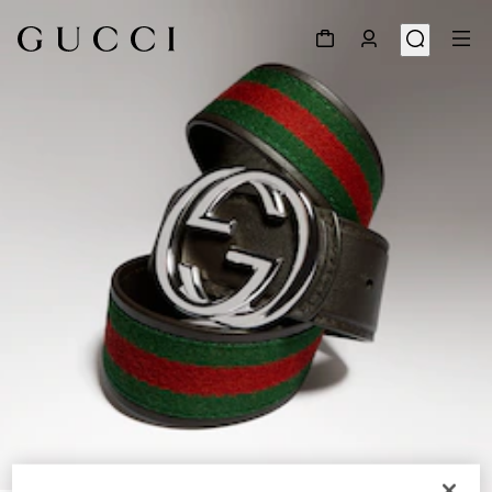
1
/
4