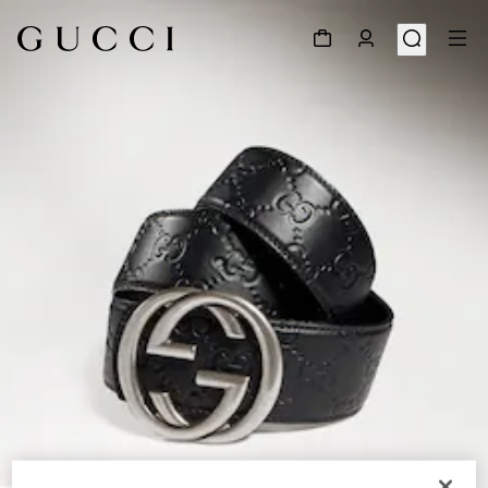
1
/
4