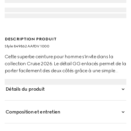
DESCRIPTION PRODUIT
Style ‎849862 AAFDV 1000
Cette superbe ceinture pour homme s’invite dans la
collection Cruise 2026. Le détail GG enlacés permet de la
porter facilement des deux côtés grâce à une simple
broche sur la boucle. La finition palladiée avec effet
légèrement brillant sublime le modèle.
Détails du produit
Composition et entretien