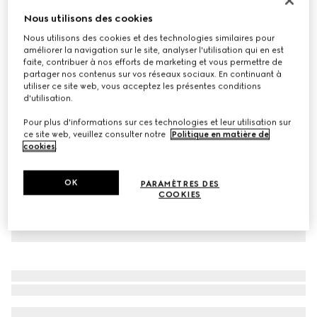
À personnaliser avec vos initiales
Nous utilisons des cookies
Chaîne avec détail GG enlacés
Nous utilisons des cookies et des technologies similaires pour
CA$680
améliorer la navigation sur le site, analyser l'utilisation qui en est
Déclinaisons
cuir marron
faite, contribuer à nos efforts de marketing et vous permettre de
partager nos contenus sur vos réseaux sociaux. En continuant à
utiliser ce site web, vous acceptez les présentes conditions
d'utilisation.
Pour plus d'informations sur ces technologies et leur utilisation sur
ce site web, veuillez consulter notre
Politique en matière de
cookies
.
OK
PARAMÈTRES DES
COOKIES