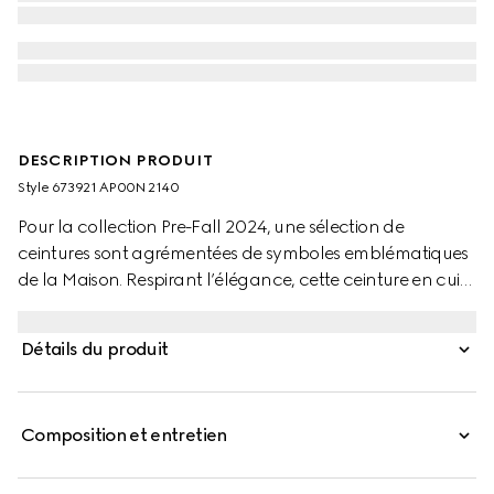
DESCRIPTION PRODUIT
Style ‎673921 AP00N 2140
Pour la collection Pre-Fall 2024, une sélection de
ceintures sont agrémentées de symboles emblématiques
de la Maison. Respirant l’élégance, cette ceinture en cuir
marron se caractérise par un détail GG enlacés subtil.
Une boucle carrée argentée complète l’accessoire.
Détails du produit
Composition et entretien