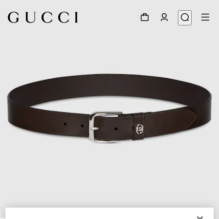
1
/
4