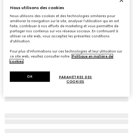
À personnaliser avec vos initiales
Nous utilisons des cookies
Ceinture avec détail GG enlacés
Nous utilisons des cookies et des technologies similaires pour
CA$680
améliorer la navigation sur le site, analyser l'utilisation qui en est
Déclinaisons
cuir noir
faite, contribuer à nos efforts de marketing et vous permettre de
partager nos contenus sur vos réseaux sociaux. En continuant à
utiliser ce site web, vous acceptez les présentes conditions
d'utilisation.
Pour plus d'informations sur ces technologies et leur utilisation sur
ce site web, veuillez consulter notre
Politique en matière de
cookies
.
OK
PARAMÈTRES DES
COOKIES