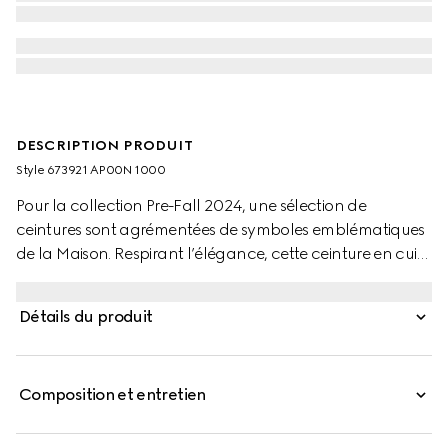
DESCRIPTION PRODUIT
Style ‎673921 AP00N 1000
Pour la collection Pre-Fall 2024, une sélection de
ceintures sont agrémentées de symboles emblématiques
de la Maison. Respirant l’élégance, cette ceinture en cuir
noir se caractérise par un détail GG enlacés subtil. Une
boucle carrée argentée complète l’accessoire.
Détails du produit
Composition et entretien