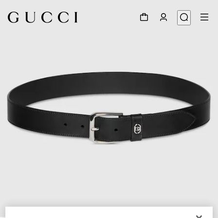
1
/
4