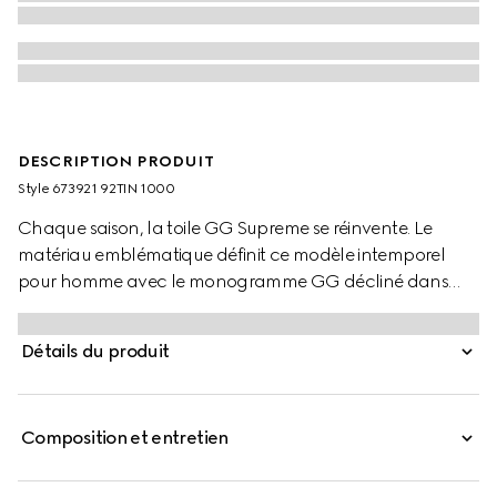
DESCRIPTION PRODUIT
Style ‎673921 92TIN 1000
Chaque saison, la toile GG Supreme se réinvente. Le
matériau emblématique définit ce modèle intemporel
pour homme avec le monogramme GG décliné dans
des tons sombres. Le détail GG enlacés donne un esprit
logo à ce modèle.
Détails du produit
Composition et entretien