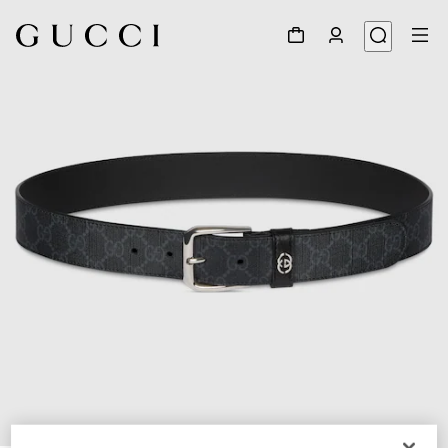
1
/
4