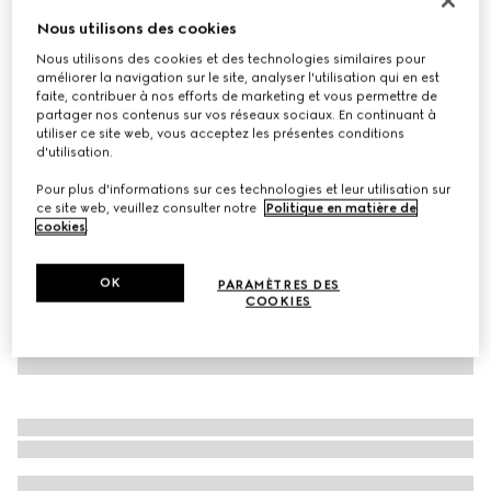
À personnaliser avec vos initiales
Nous utilisons des cookies
Ceinture avec détail GG enlacés
Nous utilisons des cookies et des technologies similaires pour
CA$590
améliorer la navigation sur le site, analyser l'utilisation qui en est
Déclinaisons
toile Supreme noire
faite, contribuer à nos efforts de marketing et vous permettre de
partager nos contenus sur vos réseaux sociaux. En continuant à
utiliser ce site web, vous acceptez les présentes conditions
d'utilisation.
Pour plus d'informations sur ces technologies et leur utilisation sur
ce site web, veuillez consulter notre
Politique en matière de
cookies
.
OK
PARAMÈTRES DES
COOKIES