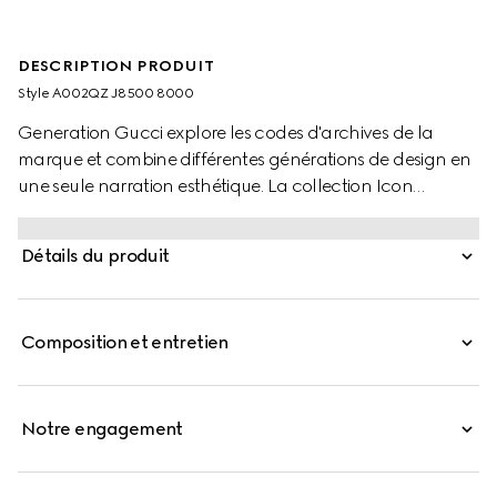
DESCRIPTION PRODUIT
Style ‎A002QZ J8500 8000
Generation Gucci explore les codes d'archives de la
marque et combine différentes générations de design en
une seule narration esthétique. La collection Icon
comprend des styles en or jaune avec le motif GG
découpé emblématique.
Détails du produit
Composition et entretien
Notre engagement