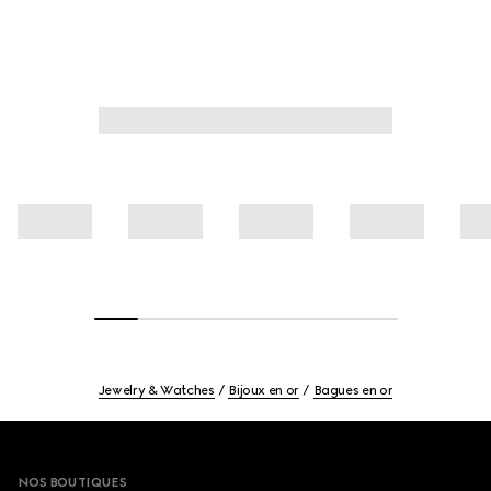
Jewelry & Watches
Bijoux en or
Bagues en or
Footer
NOS BOUTIQUES