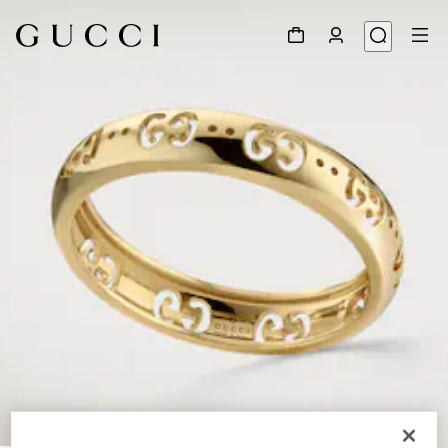
1
/
4