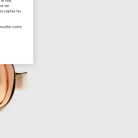
le site,
tre de
 acceptez les
nsulter notre