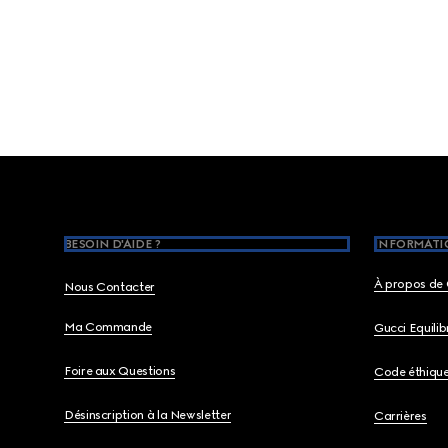
Footer
BESOIN D'AIDE ?
INFORMATIO
À propos de 
Nous Contacter
Ma Commande
Gucci Equili
Foire aux Questions
Code éthiqu
Désinscription à la Newsletter
Carrières