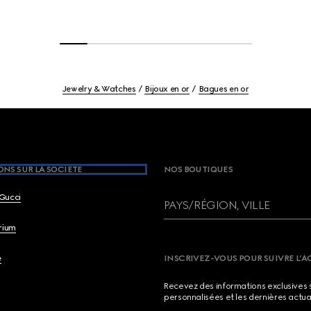
Jewelry & Watches
Bijoux en or
Bagues en or
NS SUR LA SOCIETE
NOS BOUTIQUES
Gucci
PAYS/RÉGION, VILLE
brium
e
INSCRIVEZ-VOUS POUR SUIVRE L’A
Recevez des informations exclusives 
personnalisées et les dernières actua