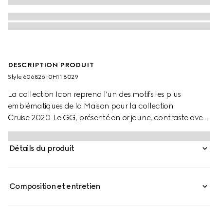
DESCRIPTION PRODUIT
Style ‎606826 I0H11 8029
La collection Icon reprend l’un des motifs les plus
emblématiques de la Maison pour la collection
Cruise 2020. Le GG, présenté en or jaune, contraste avec
l’anneau en corindon synthétique noir. Une finition
tressée vient rehausser le style.
Détails du produit
Composition et entretien