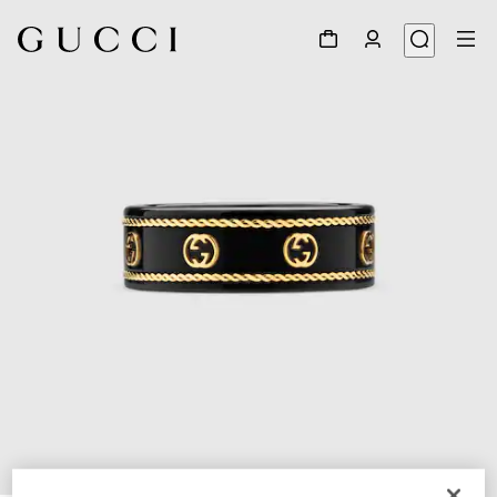
1
/
4