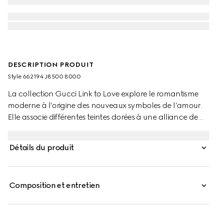
DESCRIPTION PRODUIT
Style ‎662194 J8500 8000
La collection Gucci Link to Love explore le romantisme
moderne à l’origine des nouveaux symboles de l’amour.
Elle associe différentes teintes dorées à une alliance de
finitions éliminant la frontière entre masculin et féminin.
Chaque pièce est conçue afin de donner à chacun
Détails du produit
l’inspiration pour la porter à sa façon, avec des éléments
parfaits pour jouer la carte de la superposition. Cette
bague en or jaune 18 carats effet miroir est dotée d’un
Composition et entretien
mécanisme permettant de la superposer.