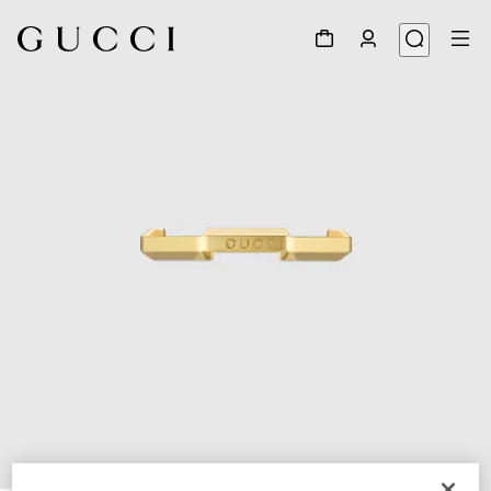
1
/
6