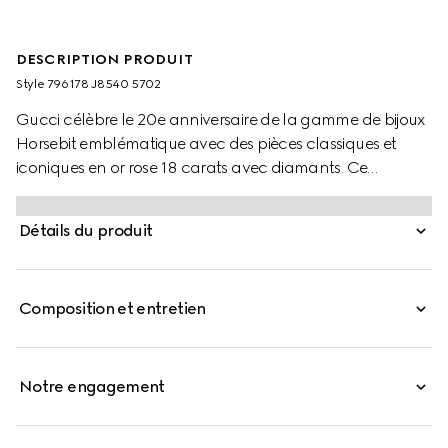
DESCRIPTION PRODUIT
Style ‎796178 J8540 5702
Gucci célèbre le 20e anniversaire de la gamme de bijoux
Horsebit emblématique avec des pièces classiques et
iconiques en or rose 18 carats avec diamants. Ce
bracelet à détail Mors est orné de quatre diamants
blancs étincelants.
Détails du produit
Composition et entretien
Notre engagement