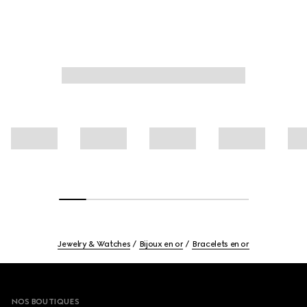
Jewelry & Watches
Bijoux en or
Bracelets en or
Footer
NOS BOUTIQUES