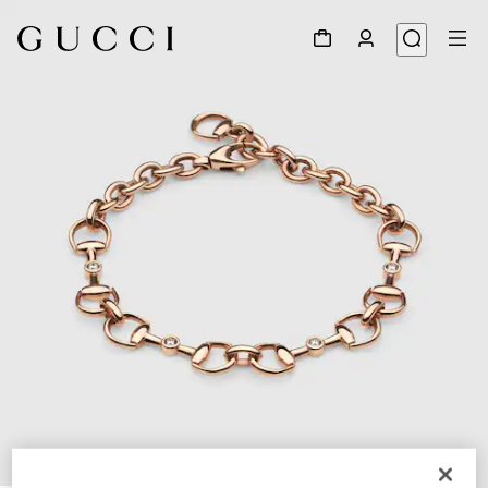
1
/
4