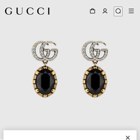
1
/
3