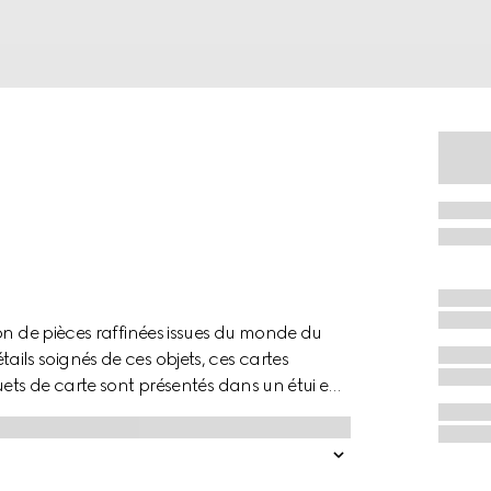
on de pièces raffinées issues du monde du
détails soignés de ces objets, ces cartes
uets de carte sont présentés dans un étui en
eb, des emblèmes issus des racines équestre
 à l’œuvre dans cet ensemble de cartes.