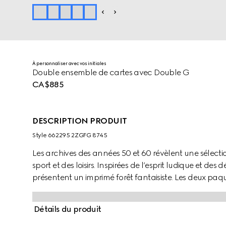
À personnaliser avec vos initiales
Double ensemble de cartes avec Double G
CA$885
DESCRIPTION PRODUIT
Style ‎662295 2ZGFG 8745
Les archives des années 50 et 60 révèlent une sélecti
sport et des loisirs. Inspirées de l’esprit ludique et des 
présentent un imprimé forêt fantaisiste. Les deux paq
toile GG Supreme orné du Double G et de la bande W
de la Maison qui témoignent des inspirations vintage
Détails du produit