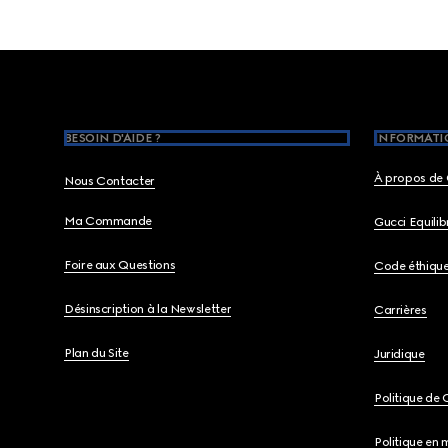
Footer
BESOIN D'AIDE ?
INFORMATIO
À propos de 
Nous Contacter
Ma Commande
Gucci Equili
Foire aux Questions
Code éthiqu
Désinscription à la Newsletter
Carrières
Plan du Site
Juridique
Politique de 
Politique en 