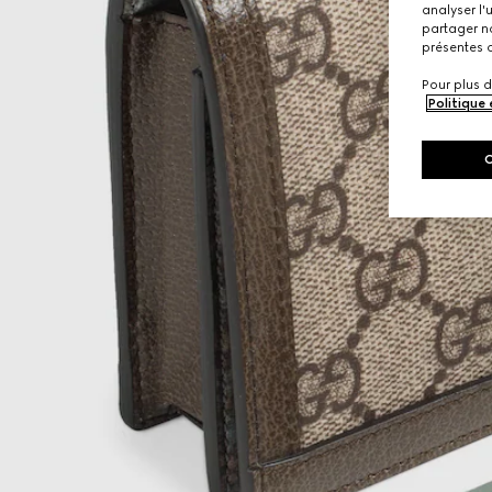
analyser l'
partager no
présentes c
Pour plus d
Politique