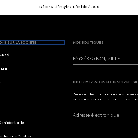
Décor & Lifestyle
Lifestyle
Jeux
NS SUR LA SOCIETE
NOS BOUTIQUES
Gucci
PAYS/RÉGION, VILLE
brium
e
INSCRIVEZ-VOUS POUR SUIVRE L’A
Recevez des informations exclusives 
personnalisées et les dernières actua
Adresse électronique
Confidentialité
matière de Cookies