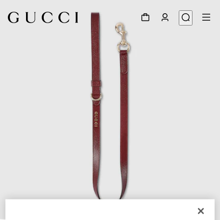
1
/
3