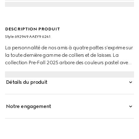
DESCRIPTION PRODUIT
Style ‎692949 AAEY9 6241
La personnalité de nos amis à quatre pattes s’exprime sur
la toute dernière gamme de colliers et de laisses. La
collection Pre-Fall 2025 arbore des couleurs pastel avec
le motif GG ou le rouge Gucci Rosso Ancora
emblématique agrémenté d’une breloque ludique en
Détails du produit
forme de patte. Cette laisse pour animal de compagnie
taille S/M est confectionnée en cuir et arbore un logo
Gucci contrastant.
Notre engagement