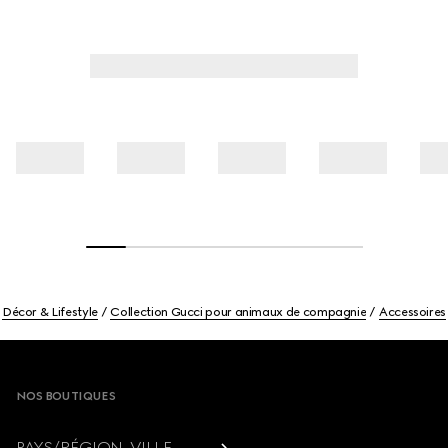
Décor & Lifestyle
Collection Gucci pour animaux de compagnie
Accessoires
Footer
NOS BOUTIQUES
PAYS/RÉGION, VILLE