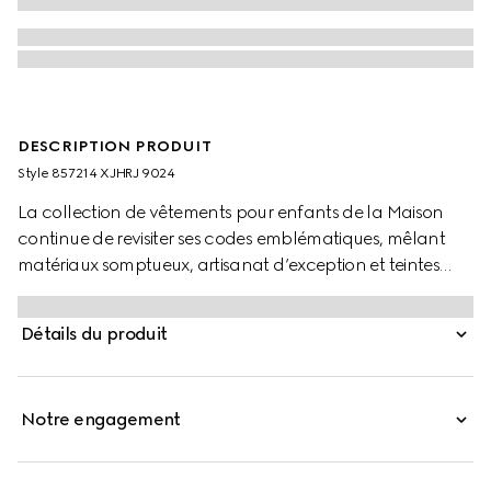
DESCRIPTION PRODUIT
Style ‎857214 XJHRJ 9024
La collection de vêtements pour enfants de la Maison
continue de revisiter ses codes emblématiques, mêlant
matériaux somptueux, artisanat d’exception et teintes
contemporaines. Ce t-shirt pour enfant confectionné en
maille de coton GG ajourée est orné d‘une illustration
Détails du produit
représentant un personnage de la marque MR. MEN™
LITTLE MISS™.
Notre engagement