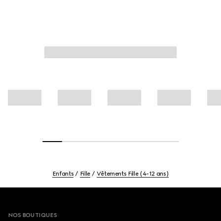
Enfants
Fille
Vêtements Fille (4-12 ans)
Footer
NOS BOUTIQUES