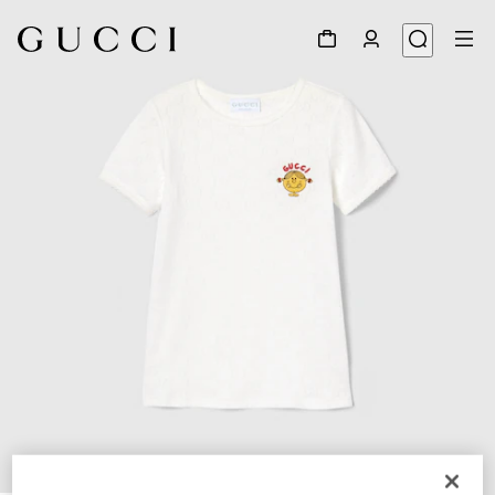
1
/
3