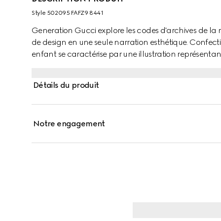
Style ‎502095 FAFZ9 8441
Generation Gucci explore les codes d'archives de la
de design en une seule narration esthétique. Confect
enfant se caractérise par une illustration représe
LITTLE MISS™. Une bordure Supreme contrastante com
Détails du produit
Notre engagement