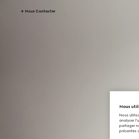
Nous Contacter
Nous util
Nous utilis
analyser l'
partager no
présentes c