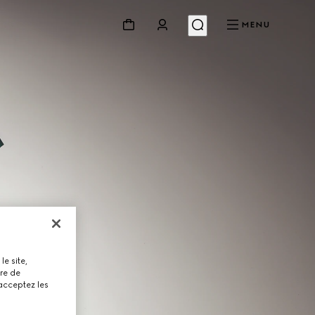
MENU
le site,
tre de
 acceptez les