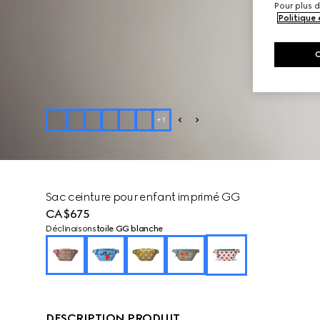
Pour plus d
Politique
+
1
Sac ceinture pour enfant imprimé GG
CA$675
Déclinaisons
toile GG blanche
DESCRIPTION PRODUIT