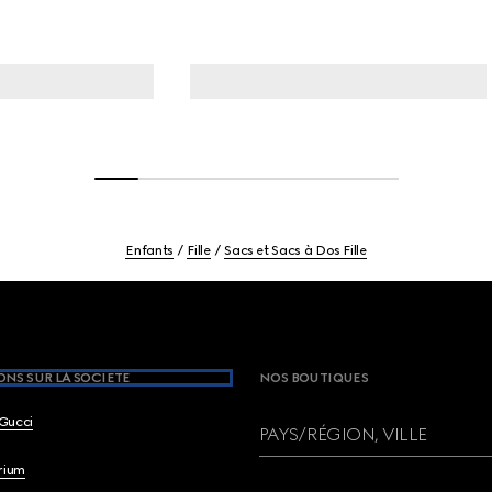
Enfants
Fille
Sacs et Sacs à Dos Fille
NS SUR LA SOCIETE
NOS BOUTIQUES
Gucci
PAYS/RÉGION, VILLE
brium