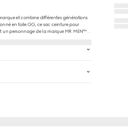
 marque et combine différentes générations
ionné en toile GG, ce sac ceinture pour
ntant un personnage de la marque MR. MEN™
plète la silhouette.