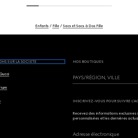
Enfants
Fille
Sacs et Sacs à Dos Fille
NS SUR LA SOCIETE
NOS BOUTIQUES
Gucci
PAYS/RÉGION, VILLE
brium
e
INSCRIVEZ-VOUS POUR SUIVRE L’A
Recevez des informations exclusives 
personnalisées et les dernières actua
Adresse électronique