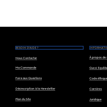
Footer
BESOIN D'AIDE ?
INFORMATIO
À propos de 
Nous Contacter
Ma Commande
Gucci Equili
Foire aux Questions
Code éthiqu
Désinscription à la Newsletter
Carrières
Plan du Site
Juridique