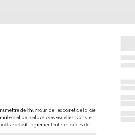
smettre de l’humour, de l’espoir et de la joie
liers et de métaphores visuelles. Dans le
otifs exclusifs agrémentent des pièces de
 de maroquinerie aux côtés du logo Gucci.