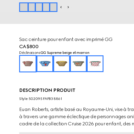
Sac ceinture pour enfant avec imprimé GG
CA$800
Déclinaisons
GG Supreme beige et marron
DESCRIPTION PRODUIT
Style ‎502095 FAFB3 8861
Euan Roberts, artiste basé au Royaume-Uni, vise à tran
à travers une gamme éclectique de personnages anima
cadre de la collection Cruise 2026 pour enfant, des m
prêt-à-porter, des accessoires souples et des articles