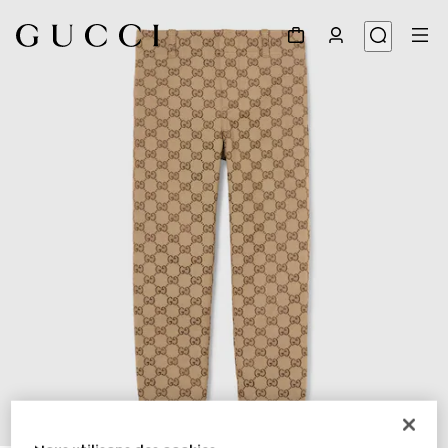
1
/
3