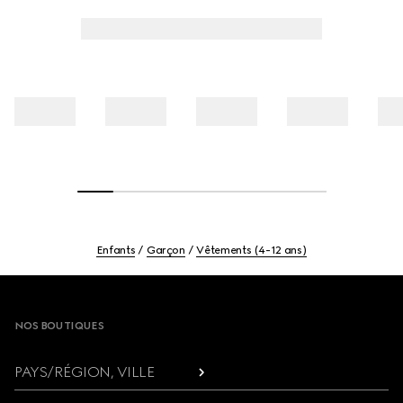
Enfants
Garçon
Vêtements (4-12 ans)
Footer
NOS BOUTIQUES
PAYS/RÉGION, VILLE