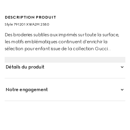
DESCRIPTION PRODUIT
Style ‎791201 XWA2M 2580
Des broderies subtiles aux imprimés sur toute la surface,
les motifs emblématiques continuent d’enrichir la
sélection pour enfant issue de la collection Gucci
Cruise 2025. Ce pantalon pour enfant en toile GG camel
et marron foncé est agrémenté d’une ceinture intérieure
Détails du produit
réglable pour plus de confort.
Notre engagement