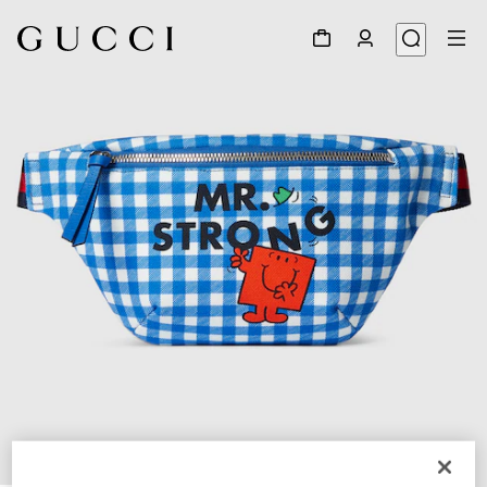
1
/
5