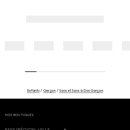
Enfants
Garçon
Sacs et Sacs à Dos Garçon
Footer
NOS BOUTIQUES
PAYS/RÉGION, VILLE