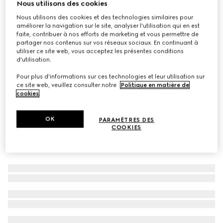
Nous utilisons des cookies
Sac ceinture avec imprimé pour enfant
Nous utilisons des cookies et des technologies similaires pour
CA$835
améliorer la navigation sur le site, analyser l'utilisation qui en est
faite, contribuer à nos efforts de marketing et vous permettre de
Déclinaisons
coton bleu et blanc
partager nos contenus sur vos réseaux sociaux. En continuant à
utiliser ce site web, vous acceptez les présentes conditions
d'utilisation.
Pour plus d'informations sur ces technologies et leur utilisation sur
ce site web, veuillez consulter notre
Politique en matière de
cookies
.
OK
PARAMÈTRES DES
COOKIES