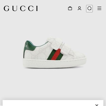
1
/
5