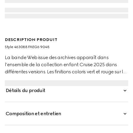
DESCRIPTION PRODUIT
Style ‎463088 FAEG6 9048
La bande Web issue des archives apparaît dans
l’ensemble de la collection enfant Cruise 2025 dans
différentes versions. Les finitions coloris vert et rouge sur les
pièces de prêt-à-porter, les chaussures et les accessoires
donnent une allure sportive, adaptée à chaque
Détails du produit
aventure. Ces baskets Ace pour tout-petit,
confectionnées en toile GG Supreme, sont ornées d’une
bande Web vert et rouge et de finitions en cuir vert.
Composition et entretien