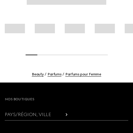
Beauty
Parfums
Parfums pour Femme
Footer
NOS BOUTIQUES
PAYS/RÉGION, VILLE