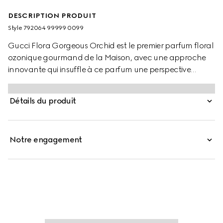
DESCRIPTION PRODUIT
Style ‎792064 99999 0099
Gucci Flora Gorgeous Orchid est le premier parfum floral
ozonique gourmand de la Maison, avec une approche
innovante qui insuffle à ce parfum une perspective
nouvelle sur la vanille. Cette création associe la douceur
familière de la vanille à des notes nées de l’accord
Détails du produit
ozonique. Cette fusion non conventionnelle met encore
plus en valeur la sensualité lumineuse de l’orchidée
vanille, élevant sa richesse gourmande vers de nouveaux
Notre engagement
sommets. Grâce à son mélange unique de notes, la
texture florale crémeuse qui émerge du parfum est
imprégnée d’une lumière éclatante.