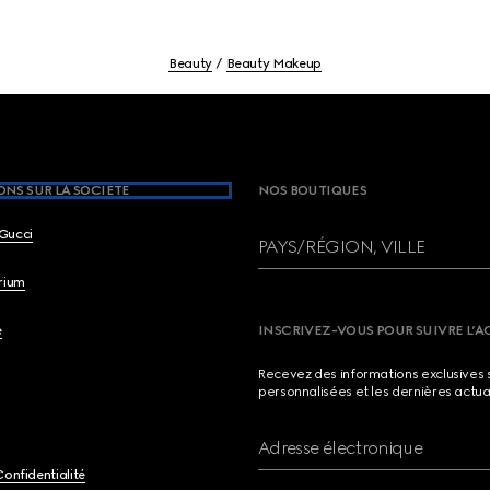
Beauty
Beauty Makeup
NS SUR LA SOCIETE
NOS BOUTIQUES
Gucci
PAYS/RÉGION, VILLE
brium
e
INSCRIVEZ-VOUS POUR SUIVRE L’A
Recevez des informations exclusives 
personnalisées et les dernières actua
Adresse électronique
Confidentialité