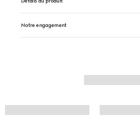
Détails du produit
Beauté Brillant est présenté dans la nuance Valeria 
parfait qui pare les lèvres d’une touche de romantism
Notre engagement