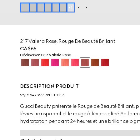
+
2
217 Valeria Rose, Rouge De Beauté Brillant
CA$66
Déclinaisons
217 Valeria Rose
DESCRIPTION PRODUIT
Style ‎647859 9PL13 9217
Gucci Beauty présente le Rouge de Beauté Brillant, pr
lèvres transparent et le rouge à lèvres satiné. Sa fo
hydratation pendant 24 heures et une brillance pig
ingrédients nourrissants et antioxydants, sa texture 
naturelle des lèvres qui paraissent plus pleines et re