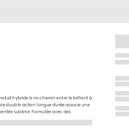
oduit hybride à mi-chemin entre le brillant à
rmule double action longue durée associe une
mentée sublime. Formulée avec des
crémeuse met en valeur et préserve la beauté
pulpées à la perfection. Gucci Rouge De