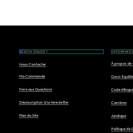
Footer
BESOIN D'AIDE ?
INFORMATIO
À propos de 
Nous Contacter
Ma Commande
Gucci Equili
Foire aux Questions
Code éthiqu
Désinscription à la Newsletter
Carrières
Plan du Site
Juridique
Politique de 