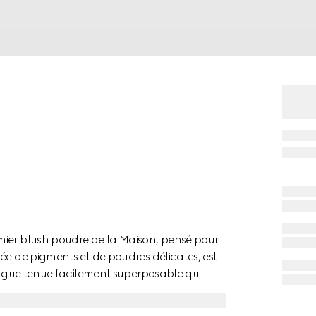
mier blush poudre de la Maison, pensé pour
ée de pigments et de poudres délicates, est
longue tenue facilement superposable qui
oudre hydratante ultra-fine prend soin de
de karité, d’acide hyaluronique et d’huile de