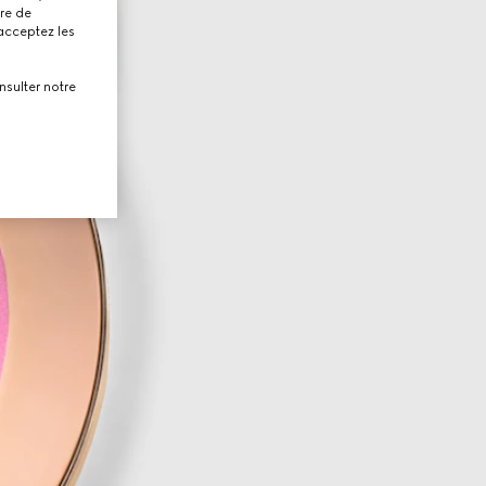
tre de
 acceptez les
nsulter notre