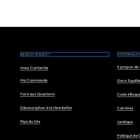
Footer
BESOIN D'AIDE ?
INFORMATIO
À propos de 
Nous Contacter
Ma Commande
Gucci Equili
Foire aux Questions
Code éthiqu
Désinscription à la Newsletter
Carrières
Plan du Site
Juridique
Politique de 