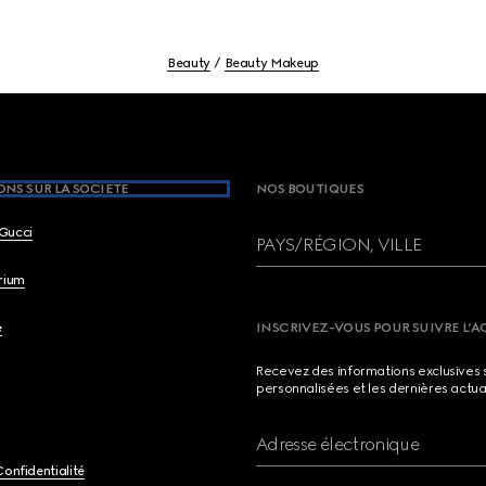
Beauty
Beauty Makeup
NS SUR LA SOCIETE
NOS BOUTIQUES
Gucci
PAYS/RÉGION, VILLE
brium
e
INSCRIVEZ-VOUS POUR SUIVRE L’A
Recevez des informations exclusives 
personnalisées et les dernières actua
Adresse électronique
Confidentialité