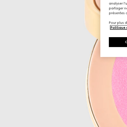
analyser l'
partager no
présentes c
Pour plus d
Politique