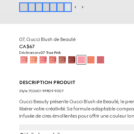
+
3
07, Gucci Blush de Beauté
CA$67
Déclinaisons
07 True Pink
DESCRIPTION PRODUIT
Style ‎702601 9PRD9 9007
Gucci Beauty présente Gucci Blush de Beauté, le pre
libérer votre créativité. Sa formule adaptable compos
infusée de cires émollientes pour offrir une couleur 
s’intensifie uniformément couche après couche. La p
tous les types de peau grâce à une infusion de beurre 