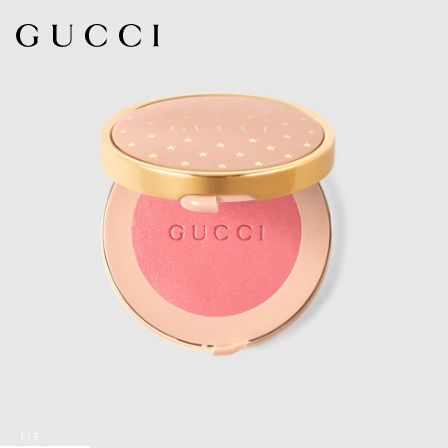
1
/
5