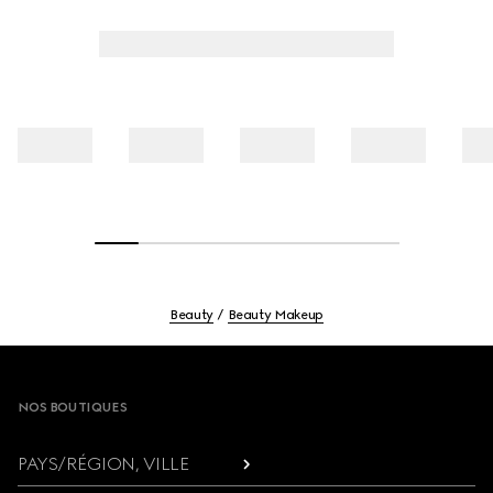
comme dans le ressenti.
Beauty
Beauty Makeup
Footer
NOS BOUTIQUES
PAYS/RÉGION, VILLE